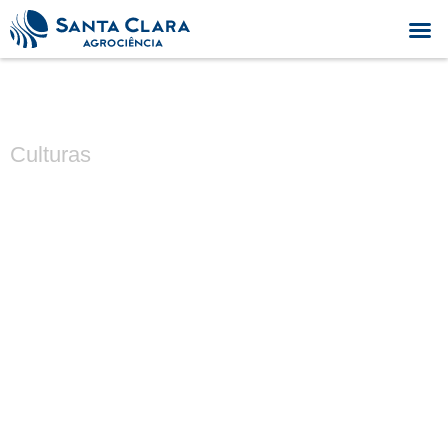
Culturas
Soja
Nutrição e tecnologia para alta
produtividade na cultura da soja